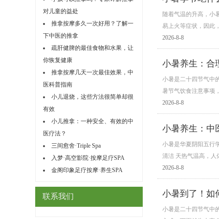
对儿童的益处
随着气温的升高，小
推拿按摩多久一次好用？了解一
易上火等症状，因此
下中医的推拿
2026-8-8
疏肝健脾的最佳食物和水果，让
你恢复健康
小暑养生：合
推拿按摩几天一次最佳效果，中
小暑是二十四节气中
医科普指南
暑节气饮食注意事项
小儿退烧，这些方法很简单却很
2026-8-8
有效
小儿推拿：一种安全、有效的中
小暑养生：中
医疗法？
小暑是华夏阴阳五行学
三间愈舍·Triple Spa
清洁 天热气温高，
入梦·高空影院·按摩足疗SPA
2026-8-8
金阁印象足疗按摩·养生SPA
小暑到了！如
联系我们
小暑是二十四节气中