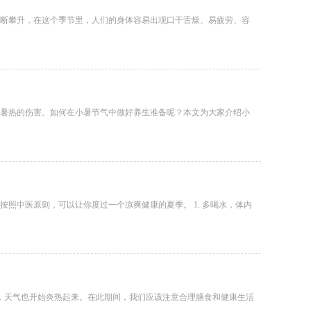
不断攀升，在这个季节里，人们的身体容易出现口干舌燥、易疲劳、容
受暑热的伤害。如何在小暑节气中做好养生准备呢？本文为大家介绍小
照中医原则，可以让你度过一个凉爽健康的夏季。 1. 多喝水，体内
动，天气也开始炎热起来。在此期间，我们应该注意合理膳食和健康生活