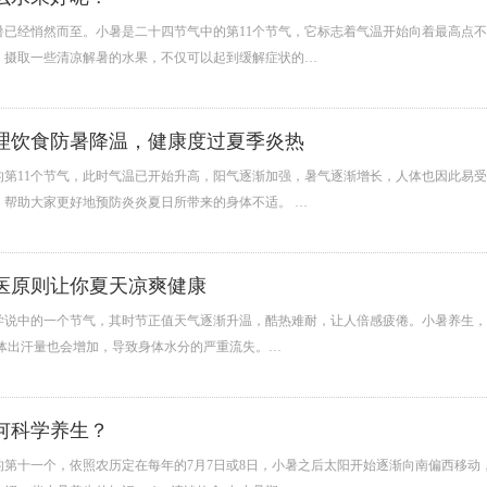
暑已经悄然而至。小暑是二十四节气中的第11个节气，它标志着气温开始向着最高点
，摄取一些清凉解暑的水果，不仅可以起到缓解症状的…
理饮食防暑降温，健康度过夏季炎热
的第11个节气，此时气温已开始升高，阳气逐渐加强，暑气逐渐增长，人体也因此易
，帮助大家更好地预防炎炎夏日所带来的身体不适。 …
医原则让你夏天凉爽健康
说中的一个节气，其时节正值天气逐渐升温，酷热难耐，让人倍感疲倦。小暑养生，按
人体出汗量也会增加，导致身体水分的严重流失。…
何科学养生？
的第十一个，依照农历定在每年的7月7日或8日，小暑之后太阳开始逐渐向南偏西移