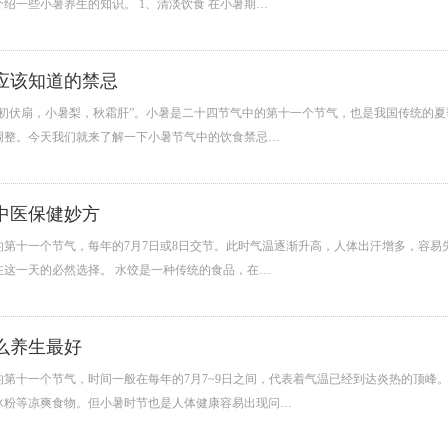
绍一些小暑养生的知识。 1、清淡饮食 在小暑期…
应该知道的禁忌
，初伏扇，小暑梨，秋霜肝”。小暑是二十四节气中的第十一个节气，也是我国传统的
调整。今天我们就来了解一下小暑节气中的饮食禁忌…
中医保健妙方
的第十一个节气，每年的7月7日或8日交节。此时气温逐渐升高，人体出汗增多，容
在这一天的必然选择。 水饺是一种传统的食品，在…
么养生最好
的第十一个节气，时间一般在每年的7月7~9日之间，代表着气温已经到达炎热的顶峰
冰粉等凉爽食物。但小暑时节也是人体健康容易出现问…