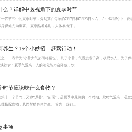
什么？详解中医视角下的夏季时节
二十四节气中的夏季时节，分别落在每年的7月7日和7月23日左右。在中医理论中，
养身保健尤为重要。 夏季酷暑难耐，人体易出汗，…
何养生？15个小妙招，赶紧行动！
气之一，表示为“小暑大气热而将至也”。到了小暑，气温愈发升高，极易伤人。为了
清淡饮食：夏季气温高，人的消化能力会降低，饮…
个时节应该吃什么食物？
的第十一个节气，又称“溽暑”、“節孺”，是夏季中最热的一个时期。此时气温高、湿
合理搭配食物，从而帮助身体养生。 首先，我们…
意事项