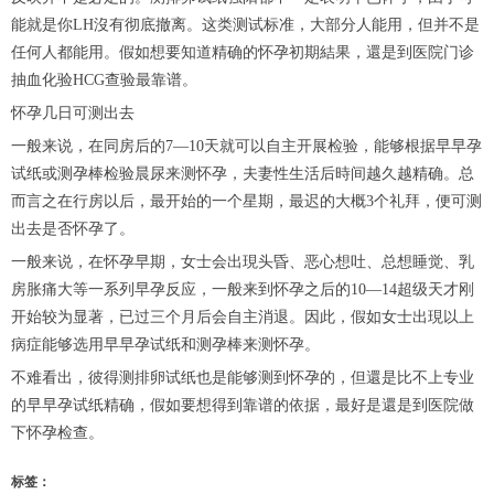
能就是你LH沒有彻底撤离。这类测试标准，大部分人能用，但并不是
任何人都能用。假如想要知道精确的怀孕初期結果，還是到医院门诊
抽血化验HCG查验最靠谱。
怀孕几日可测出去
一般来说，在同房后的7—10天就可以自主开展检验，能够根据早早孕
试纸或测孕棒检验晨尿来测怀孕，夫妻性生活后時间越久越精确。总
而言之在行房以后，最开始的一个星期，最迟的大概3个礼拜，便可测
出去是否怀孕了。
一般来说，在怀孕早期，女士会出現头昏、恶心想吐、总想睡觉、乳
房胀痛大等一系列早孕反应，一般来到怀孕之后的10—14超级天才刚
开始较为显著，已过三个月后会自主消退。因此，假如女士出現以上
病症能够选用早早孕试纸和测孕棒来测怀孕。
不难看出，彼得测排卵试纸也是能够测到怀孕的，但還是比不上专业
的早早孕试纸精确，假如要想得到靠谱的依据，最好是還是到医院做
下怀孕检查。
标签：