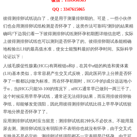
微信：YHGG8583
QQ：3347615065
彼得测排卵试纸说白了，便是用于测量排卵期的。可是，一些小伙伴
们也会用测排卵试纸检测是否怀孕了，这类作法可靠吗?测到的結果精
确吗?下边我们看一下彼得测排卵试纸测怀孕初期图详细信息吧，实际
上彼得测排卵试纸也可以测到是否怀孕了的。彼得排卵期试条能精确
地检验出LH的最高值水准，使女士能预料最好的怀孕时间。实际科学
论证以下：
人绒毛膜促性腺素(HCG)有两根链α和β，在其中α链的构造和黄体素
(LH)基本类似，非常容易产生交叉式反映，因此医药学上分辨是否怀
孕了一般都以β做为标准。而在怀孕初期时，HCG中的β成分远远地小
于α，当βHCG只能50-100的情况下，αHCG通常早已做到一两三千了。
这个时候应用早早孕试纸，通常还无法得到結果，而应用排彼得卵验
孕纸，却能够发觉强阳，因此用彼得测排卵试纸比得上早早孕试纸较
早地分辨是否怀孕了了。
应用测排卵试纸时应当留意：测排卵试纸前2钟头不必饮水。不能用晨
尿去测。测排卵试纸沒有弱阳并不表明你也就沒有怀孕，由于交叉式
反映并不是必定的。测排卵试纸强阳都不一定表明早已怀孕，由于可