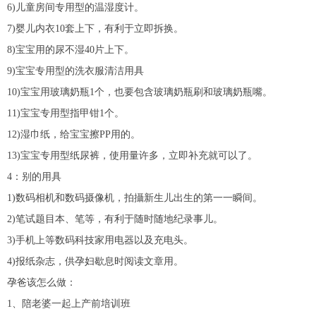
6)儿童房间专用型的温湿度计。
7)婴儿内衣10套上下，有利于立即拆换。
8)宝宝用的尿不湿40片上下。
9)宝宝专用型的洗衣服清洁用具
10)宝宝用玻璃奶瓶1个，也要包含玻璃奶瓶刷和玻璃奶瓶嘴。
11)宝宝专用型指甲钳1个。
12)湿巾纸，给宝宝擦PP用的。
13)宝宝专用型纸尿裤，使用量许多，立即补充就可以了。
4：别的用具
1)数码相机和数码摄像机，拍攝新生儿出生的第一一瞬间。
2)笔试题目本、笔等，有利于随时随地纪录事儿。
3)手机上等数码科技家用电器以及充电头。
4)报纸杂志，供孕妇歇息时阅读文章用。
孕爸该怎么做：
1、陪老婆一起上产前培训班