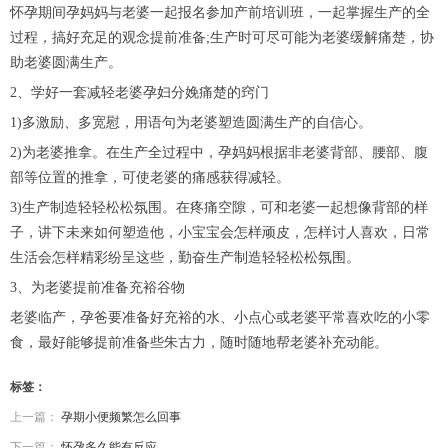
怀孕期间孕妈妈与老婆一起报名参加产前培训班，一起掌握生产的全
过程，搞好充足的观念提前准备;生产时可尽可能为老婆缓解痛楚，协
助老婆圆满生产。
2、学好一套减轻老婆孕妇分娩痛楚的窍门
1)多激励、多宽慰，用语句为老婆塑造圆满生产的自信心。
2)为老婆推拿。在生产全过程中，孕妈妈根据非老婆背部、腰部、腹
部等位置的推拿，可使老婆的痛感获得减轻。
3)生产制造轻轻松松氛围。在疼痛空隙，可和老婆一起想像背部的样
子，讲下未来如何塑造他，小宝宝会怎样顽皮，怎样讨人喜欢，日常
生活会怎样精彩纷呈这些，勤奋生产制造轻轻松松氛围。
3、为老婆提前准备充裕谷物
老婆临产，孕爸要准备好充裕的水、小点心或老婆平常喜欢吃的小零
食，最好能够提前准备些朱古力，随时随地帮老婆补充动能。
标签：
上一篇：
孕期小便频繁怎么回事
下一篇：
怀孕多久能有反应