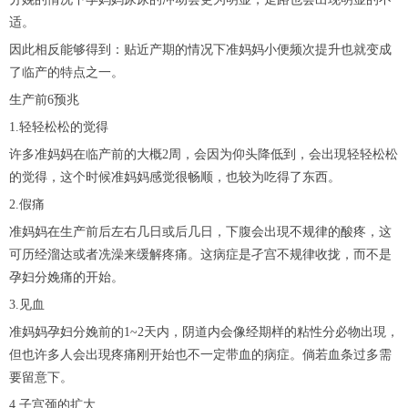
适。
因此相反能够得到：贴近产期的情况下准妈妈小便频次提升也就变成
了临产的特点之一。
生产前6预兆
1.轻轻松松的觉得
许多准妈妈在临产前的大概2周，会因为仰头降低到，会出現轻轻松松
的觉得，这个时候准妈妈感觉很畅顺，也较为吃得了东西。
2.假痛
准妈妈在生产前后左右几日或后几日，下腹会出現不规律的酸疼，这
可历经溜达或者冼澡来缓解疼痛。这病症是孑宫不规律收拢，而不是
孕妇分娩痛的开始。
3.见血
准妈妈孕妇分娩前的1~2天内，阴道内会像经期样的粘性分必物出現，
但也许多人会出現疼痛刚开始也不一定带血的病症。倘若血条过多需
要留意下。
4.子宫颈的扩大