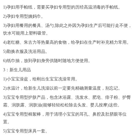
1)孕妇用手帕纸，需要买孕妇专用型的历经高温消毒的手帕纸。
2)孕妇专用型姨妈巾。
3)孕妇用餐用的餐具、汤勺;除此之外因为孕妇生产后可能行走不便，
饮水可能用上塑料吸管。
4)老红糖、朱古力等热量高的食物，给孕妇在生产时补充精力常用。
5)勤换衣服及洗浴用品。
6)纸巾抽，放到孕妇身旁供随时随地方便使用。
3：新生儿用品
1)小宝宝澡盆，给刚出生宝宝冼澡常用。
2)水温计，给新生儿洗澡以前一定要先精确测量温度，别忘记。
3)宝宝专用型护肤产品，包含沐浴露、洗发水、肥皂、痱子粉、护臀
霜、润肤露、润肤油(能够轻轻松松除去头发、婴儿按摩)这些。
4)宝宝专用型棉絮棒，用于清理小宝宝的耳孔、鼻腔及肚脐眼等位
置。
5)宝宝专用型床具一套。