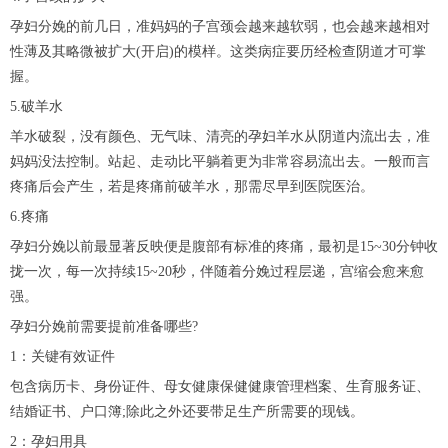
孕妇分娩的前几日，准妈妈的子宫颈会越来越软弱，也会越来越相对
性薄及其略微被扩大(开启)的模样。这类病症要历经检查阴道才可掌
握。
5.破羊水
羊水破裂，没有颜色、无气味、清亮的孕妇羊水从阴道内流出去，准
妈妈没法控制。站起、走动比平躺着更为非常容易流出去。一般而言
疼痛后会产生，若是疼痛前破羊水，那需尽早到医院医治。
6.疼痛
孕妇分娩以前最显著反映便是腹部有标准的疼痛，最初是15~30分钟收
拢一次，每一次持续15~20秒，伴随着分娩过程层递，宫缩会愈来愈
强。
孕妇分娩前需要提前准备哪些?
1：关键有效证件
包含病历卡、身份证件、母女健康保健健康管理档案、生育服务证、
结婚证书、户口簿;除此之外还要带足生产所需要的现钱。
2：孕妇用具