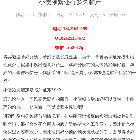
小便频繁还有多久临产
作者：aqi 来源： 日期：2026-8-9 人气：
5
评论：
0
电话:13421632199
QQ:2825354672
微信：qt2027qt
将要遭遇孕妇分娩，孕妇太担忧忽然生，由于非常容易手足无措出出
现意外，假如不愿出现意外产生，孕妇分娩前的人体预兆学好看。孕
妇的人体传出信号，你接受到了吗?是不是小便增加也是临产征兆的一
种?
小便频次增加是临产征兆?YES!
最先给与这一问题毫无疑问的回应，小便频次增加还可以做为一个临
产的预兆。一起来看一下是啥基本原理吧!
进到到孕妇分娩环节的情况下，仰头刚开始慢慢向宫颈口挪动并进到
到产门，那样会对孑宫周边的膀光导致挺大的工作压力，因此膀光存
储尿里的容积减少，因此准妈妈小便的频次也就提升了，当即将孕妇
分娩的情况下孕妈妈尿尿的冲动会更为明显，走路也会出现明显的不