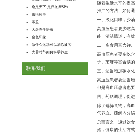
随着生活水平的提高
逸足天下·足疗按摩SPA
推广的方法。如何通
康悦故事
一、淡化口味，少油
寜盈
高血压患者要少吃高
大暑养生语录
能、清洁肠道，有效
金色印象
做什么运动可以消除疲劳
二、多食用富含钾、
大暑时节如何科学养生
高血压患者要多吃含
子、芝麻等富含镁的
联系我们
三、适当增加碳水化
高血压患者要适当增
但是高血压患者也要
四、药膳调理，促进
除了选择食物，高血
气养血、缓解内分泌
总而言之，通过饮食
始，健康的生活方式